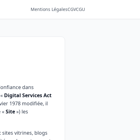
Mentions Légales
CGV
CGU
 Confiance dans
(«
Digital Services Act
vier 1978 modifiée, il
e «
Site
») les
: sites vitrines, blogs