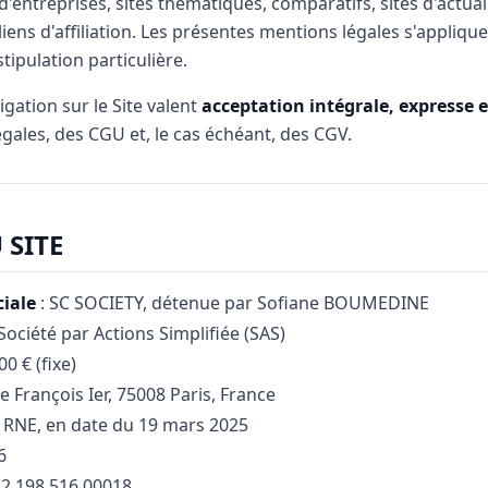
d'entreprises, sites thématiques, comparatifs, sites d'actual
iens d'affiliation. Les présentes mentions légales s'appliqu
tipulation particulière.
igation sur le Site valent
acceptation intégrale, expresse e
gales, des CGU et, le cas échéant, des CGV.
 SITE
iale
: SC SOCIETY, détenue par Sofiane BOUMEDINE
Société par Actions Simplifiée (SAS)
00 € (fixe)
e François Ier, 75008 Paris, France
 RNE, en date du 19 mars 2025
6
42 198 516 00018