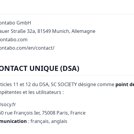
Contabo GmbH
auer Straße 32a, 81549 Munich, Allemagne
/contabo.com
contabo.com/en/contact/
CONTACT UNIQUE (DSA)
icles 11 et 12 du DSA, SC SOCIETY désigne comme
point d
pétentes et les utilisateurs :
socy.fr
60 rue François Ier, 75008 Paris, France
mmunication
: français, anglais