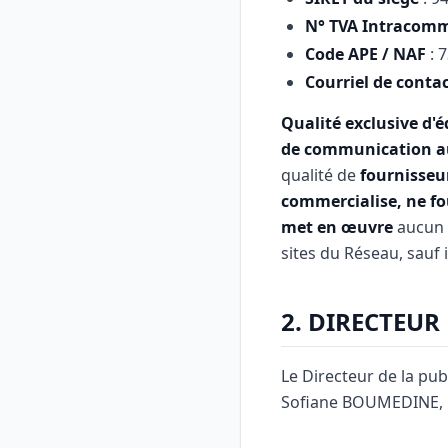
N° TVA Intracom
Code APE / NAF
: 
Courriel de conta
Qualité exclusive d'é
de communication au
qualité de
fournisseu
commercialise, ne fou
met en œuvre
aucun 
sites du Réseau, sauf i
2. DIRECTEUR
Le Directeur de la publ
Sofiane BOUMEDINE, r