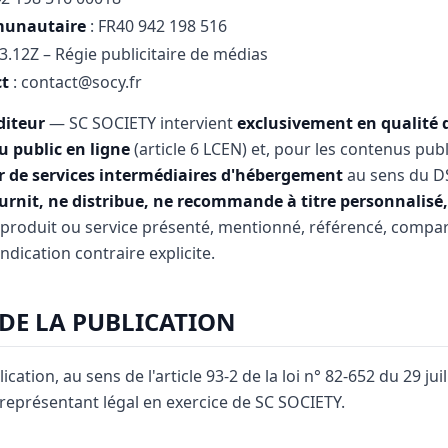
munautaire
: FR40 942 198 516
73.12Z – Régie publicitaire de médias
ct
: contact@socy.fr
diteur
— SC SOCIETY intervient
exclusivement en qualité d
 public en ligne
(article 6 LCEN) et, pour les contenus publ
r de services intermédiaires d'hébergement
au sens du DS
rnit, ne distribue, ne recommande à titre personnalisé, 
produit ou service présenté, mentionné, référencé, compa
ndication contraire explicite.
 DE LA PUBLICATION
ication, au sens de l'article 93-2 de la loi n° 82-652 du 29 ju
eprésentant légal en exercice de SC SOCIETY.