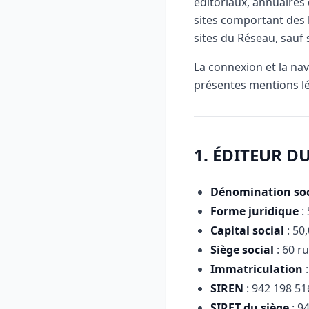
éditoriaux, annuaires 
sites comportant des l
sites du Réseau, sauf s
La connexion et la nav
présentes mentions lé
1. ÉDITEUR DU
Dénomination soc
Forme juridique
: 
Capital social
: 50,
Siège social
: 60 ru
Immatriculation
:
SIREN
: 942 198 51
SIRET du siège
: 9