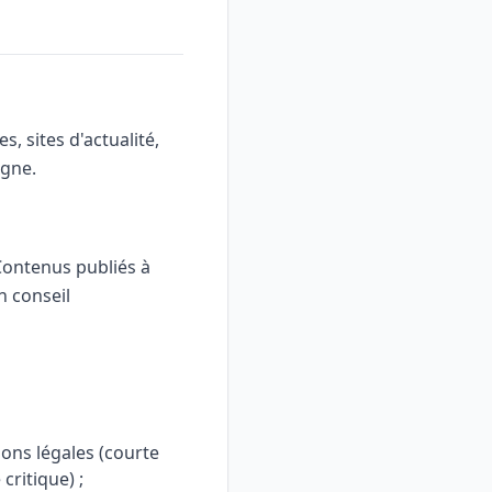
s, sites d'actualité,
igne.
Contenus publiés à
n conseil
ions légales (courte
critique) ;