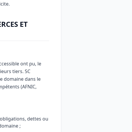
cite.
RCES ET
cessible ont pu, le
eurs tiers. SC
de domaine dans le
mpétents (AFNIC,
obligations, dettes ou
domaine ;