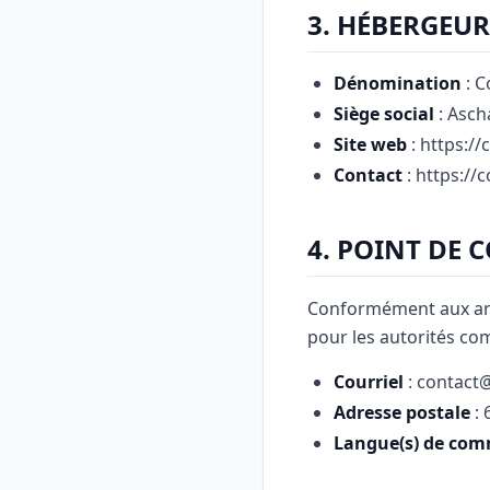
3. HÉBERGEUR
Dénomination
: 
Siège social
: Asch
Site web
: https:/
Contact
: https://
4. POINT DE 
Conformément aux art
pour les autorités com
Courriel
: contact@
Adresse postale
: 
Langue(s) de co