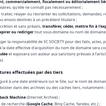
nt, commercialement, fiscalement ou éditorialement li
laires, qu'elle ne connaît pas nécessairement ;
traiter, relayer ou réorienter les sollicitations, demandes, 
 envois destinés à un précédent titulaire ;
scrétion et sans préavis,
transférer, céder, mettre fin à l'ex
xpirer ou rediriger
tout sous-domaine ou nom de domaine
ger la responsabilité de SC SOCIETY pour des faits, actes, p
à la date effective d'acquisition du nom de domaine sera 
ndée
et exposera son auteur aux sanctions prévues à l'artic
s).
ptures effectuées par des tiers
guré à une date antérieure sur le Site, sur le nom de domai
sister dans des archives ou des caches tiers, notamment :
back Machine
(Internet Archive) ;
 de recherche (
Google Cache
, Bing Cache, Yandex, etc.) ;