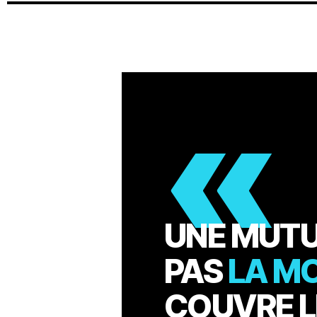
«
UNE MUTU
PAS
LA M
COUVRE L