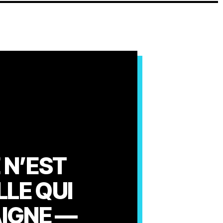
 N’EST
LLE QUI
AIGNE —