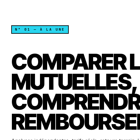
N° 01 — À LA UNE
COMPARER L
MUTUELLES,
COMPRENDR
REMBOURSE