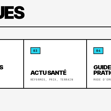
UES
03
04
S
GUID
ACTU SANTÉ
PRAT
RÉFORMES, PRIX, TERRAIN
MODE D’EM