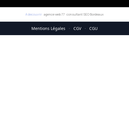
A decouvrir :
agence web 77
·
consultant SEO Bordeaux
Mentions Légales
·
CGV
·
CGU