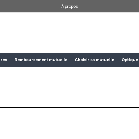
À propos
ires
Remboursement mutuelle
Choisir sa mutuelle
Optique