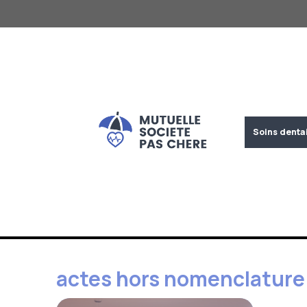
Aller
au
contenu
Soins denta
actes hors nomenclature