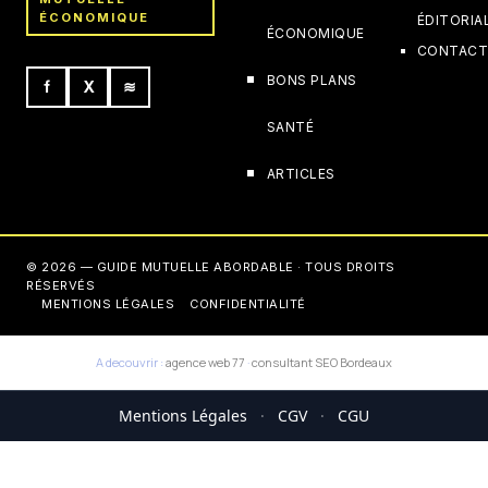
ÉCONOMIQUE
ÉDITORIA
ÉCONOMIQUE
CONTAC
BONS PLANS
f
X
≋
SANTÉ
ARTICLES
© 2026 — GUIDE MUTUELLE ABORDABLE · TOUS DROITS
RÉSERVÉS
MENTIONS LÉGALES
CONFIDENTIALITÉ
A decouvrir :
agence web 77
·
consultant SEO Bordeaux
Mentions Légales
·
CGV
·
CGU