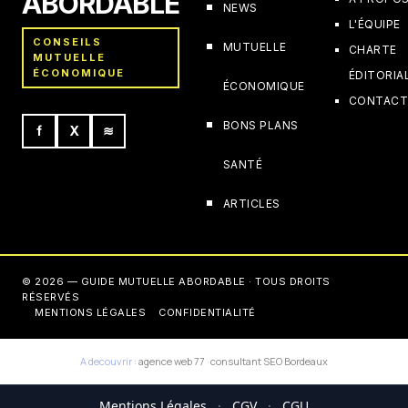
ABORDABLE
NEWS
L'ÉQUIPE
CONSEILS
MUTUELLE
CHARTE
MUTUELLE
ÉCONOMIQUE
ÉDITORIA
ÉCONOMIQUE
CONTAC
BONS PLANS
f
X
≋
SANTÉ
ARTICLES
© 2026 — GUIDE MUTUELLE ABORDABLE · TOUS DROITS
RÉSERVÉS
MENTIONS LÉGALES
CONFIDENTIALITÉ
A decouvrir :
agence web 77
·
consultant SEO Bordeaux
Mentions Légales
·
CGV
·
CGU