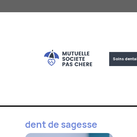
Aller
au
contenu
Soins denta
dent de sagesse