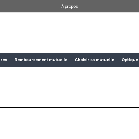
À propos
ires
Remboursement mutuelle
Choisir sa mutuelle
Optique