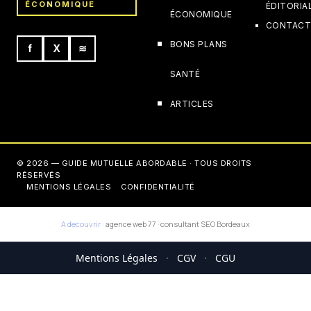
ÉCONOMIQUE
ÉDITORIA
ÉCONOMIQUE
CONTAC
BONS PLANS
f
X
≋
SANTÉ
ARTICLES
© 2026 — GUIDE MUTUELLE ABORDABLE · TOUS DROITS
RÉSERVÉS
MENTIONS LÉGALES
CONFIDENTIALITÉ
A decouvrir :
agence web 77
·
consultant SEO Bordeaux
Mentions Légales
·
CGV
·
CGU