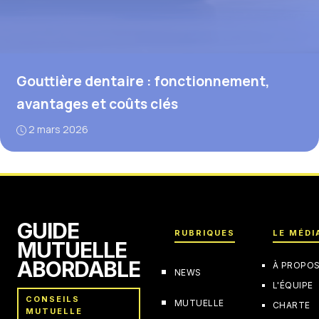
Gouttière dentaire : fonctionnement,
avantages et coûts clés
2 mars 2026
GUIDE
RUBRIQUES
LE MÉDI
MUTUELLE
ABORDABLE
À PROPO
NEWS
L'ÉQUIPE
CONSEILS
MUTUELLE
CHARTE
MUTUELLE