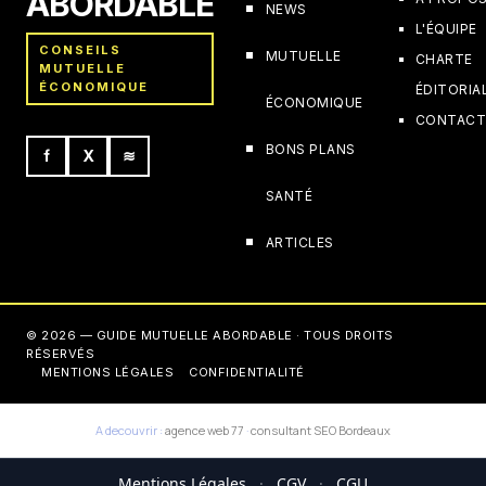
ABORDABLE
NEWS
L'ÉQUIPE
CONSEILS
MUTUELLE
CHARTE
MUTUELLE
ÉCONOMIQUE
ÉDITORIA
ÉCONOMIQUE
CONTAC
BONS PLANS
f
X
≋
SANTÉ
ARTICLES
© 2026 — GUIDE MUTUELLE ABORDABLE · TOUS DROITS
RÉSERVÉS
MENTIONS LÉGALES
CONFIDENTIALITÉ
A decouvrir :
agence web 77
·
consultant SEO Bordeaux
Mentions Légales
·
CGV
·
CGU