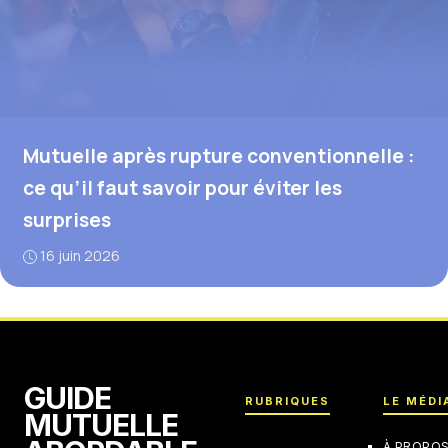
Mutuelle après rupture conventionnelle :
ce qu’il faut savoir pour éviter les
surprises
16 juin 2026
GUIDE
RUBRIQUES
LE MÉDI
MUTUELLE
À PROPO