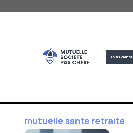
Aller
au
contenu
Soins denta
mutuelle sante retraite