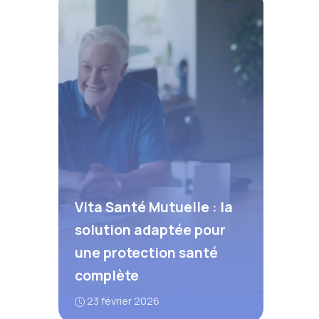
Vita Santé Mutuelle : la
solution adaptée pour
une protection santé
complète
23 février 2026