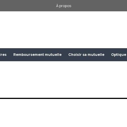
À propos
ires
Remboursement mutuelle
Choisir sa mutuelle
Optique