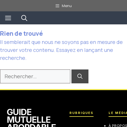
Aller
Menu
au
Menu
contenu
Rien de trouvé
Il semblerait que nous ne soyons pas en mesure de
trouver votre contenu. Essayez en lançant une
recherche.
Rechercher :
GUIDE
RUBRIQUES
LE MÉDI
MUTUELLE
À PROPO