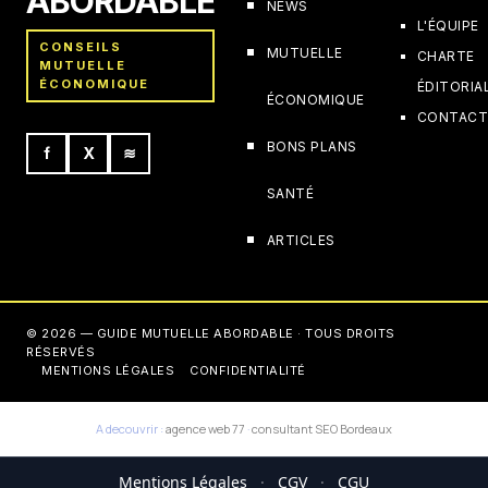
ABORDABLE
NEWS
L'ÉQUIPE
CONSEILS
MUTUELLE
CHARTE
MUTUELLE
ÉCONOMIQUE
ÉDITORIA
ÉCONOMIQUE
CONTAC
BONS PLANS
f
X
≋
SANTÉ
ARTICLES
© 2026 — GUIDE MUTUELLE ABORDABLE · TOUS DROITS
RÉSERVÉS
MENTIONS LÉGALES
CONFIDENTIALITÉ
A decouvrir :
agence web 77
·
consultant SEO Bordeaux
Mentions Légales
·
CGV
·
CGU