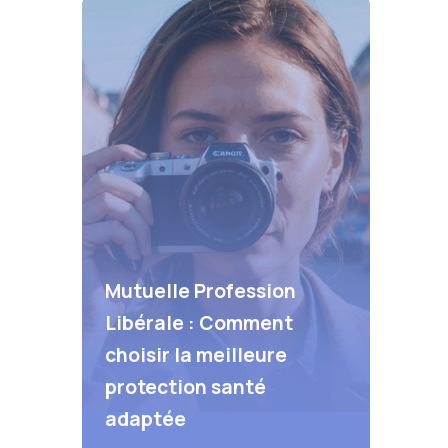
Mutuelle Profession
Libérale : Comment
choisir la meilleure
protection santé
adaptée