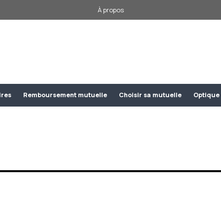
À propos
ires
Remboursement mutuelle
Choisir sa mutuelle
Optique