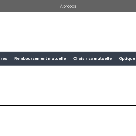
À propos
ires
Remboursement mutuelle
Choisir sa mutuelle
Optique