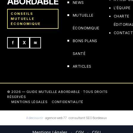
ABORDABLE
NEWS
L'ÉQUIPE
CONSEILS
MUTUELLE
CHARTE
MUTUELLE
ÉCONOMIQUE
ÉDITORIA
ÉCONOMIQUE
CONTAC
BONS PLANS
f
X
≋
SANTÉ
ARTICLES
© 2026 — GUIDE MUTUELLE ABORDABLE · TOUS DROITS
RÉSERVÉS
MENTIONS LÉGALES
CONFIDENTIALITÉ
A decouvrir :
agence web 77
·
consultant SEO Bordeaux
Mentions Légales
·
CGV
·
CGU