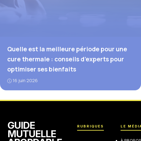
Quelle est la meilleure période pour une
cure thermale : conseils d’experts pour
optimiser ses bienfaits
16 juin 2026
GUIDE
RUBRIQUES
LE MÉDI
MUTUELLE
À PROPO