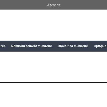
À propos
ires
Remboursement mutuelle
Choisir sa mutuelle
Optique