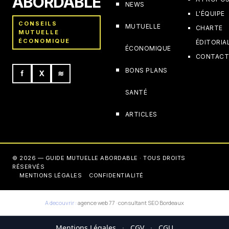
ABORDABLE
NEWS
L'ÉQUIPE
CONSEILS
MUTUELLE
CHARTE
MUTUELLE
ÉCONOMIQUE
ÉDITORIA
ÉCONOMIQUE
CONTAC
BONS PLANS
f
X
≋
SANTÉ
ARTICLES
© 2026 — GUIDE MUTUELLE ABORDABLE · TOUS DROITS
RÉSERVÉS
MENTIONS LÉGALES
CONFIDENTIALITÉ
A decouvrir :
agence web 77
·
consultant SEO Bordeaux
Mentions Légales
·
CGV
·
CGU