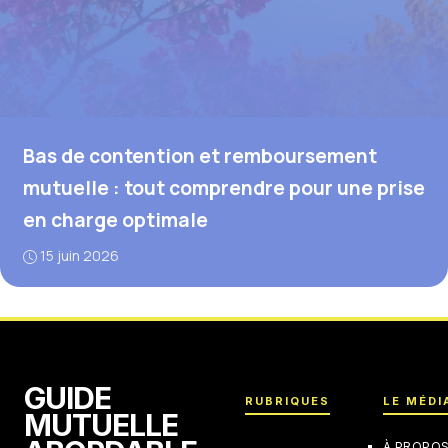
Bas de contention et remboursement
mutuelle : tout comprendre pour une prise
en charge optimale
15 juin 2026
GUIDE
RUBRIQUES
LE MÉDI
MUTUELLE
À PROPO