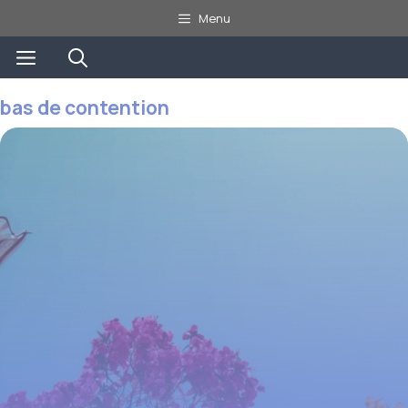
Aller
Menu
au
Menu
contenu
bas de contention