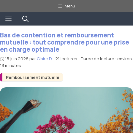
Aller
Menu
au
Menu
contenu
Bas de contention et remboursement
mutuelle : tout comprendre pour une prise
en charge optimale
15 juin 2026
par
Claire D.
·
21 lectures
·
Durée de lecture : environ
13 minutes
Remboursement mutuelle