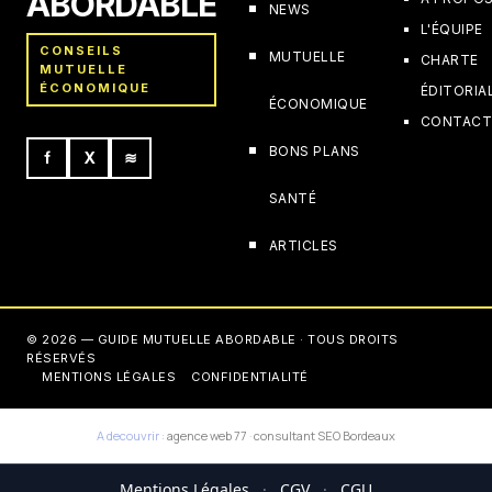
ABORDABLE
NEWS
L'ÉQUIPE
CONSEILS
MUTUELLE
CHARTE
MUTUELLE
ÉCONOMIQUE
ÉDITORIA
ÉCONOMIQUE
CONTAC
BONS PLANS
f
X
≋
SANTÉ
ARTICLES
© 2026 — GUIDE MUTUELLE ABORDABLE · TOUS DROITS
RÉSERVÉS
MENTIONS LÉGALES
CONFIDENTIALITÉ
A decouvrir :
agence web 77
·
consultant SEO Bordeaux
Mentions Légales
·
CGV
·
CGU