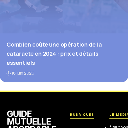
Combien coûte une opération de la
cataracte en 2024 : prix et détails
essentiels
16 juin 2026
GUIDE
RUBRIQUES
LE MÉDI
MUTUELLE
À PROPO