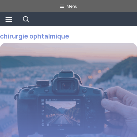
Aller
Menu
au
Menu
contenu
chirurgie ophtalmique