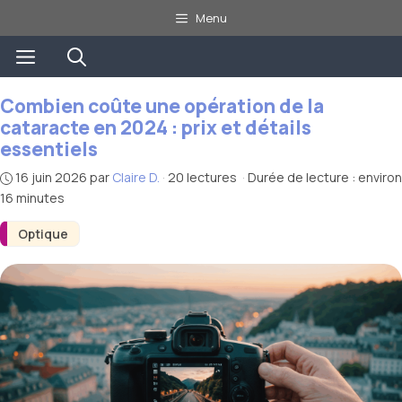
Aller
Menu
au
Menu
contenu
Combien coûte une opération de la
cataracte en 2024 : prix et détails
essentiels
16 juin 2026
par
Claire D.
·
20 lectures
·
Durée de lecture : environ
16 minutes
Optique