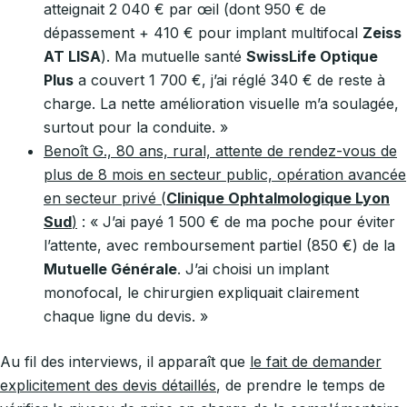
atteignait 2 040 € par œil (dont 950 € de
dépassement + 410 € pour implant multifocal
Zeiss
AT LISA
). Ma mutuelle santé
SwissLife Optique
Plus
a couvert 1 700 €, j’ai réglé 340 € de reste à
charge. La nette amélioration visuelle m’a soulagée,
surtout pour la conduite. »
Benoît G., 80 ans, rural, attente de rendez-vous de
plus de 8 mois en secteur public, opération avancée
en secteur privé (
Clinique Ophtalmologique Lyon
Sud
)
: « J’ai payé 1 500 € de ma poche pour éviter
l’attente, avec remboursement partiel (850 €) de la
Mutuelle Générale
. J’ai choisi un implant
monofocal, le chirurgien expliquait clairement
chaque ligne du devis. »
Au fil des interviews, il apparaît que
le fait de demander
explicitement des devis détaillés
, de prendre le temps de