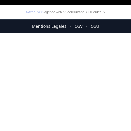
A decouvrir :
agence web 77
·
consultant SEO Bordeaux
Mentions Légales
·
CGV
·
CGU