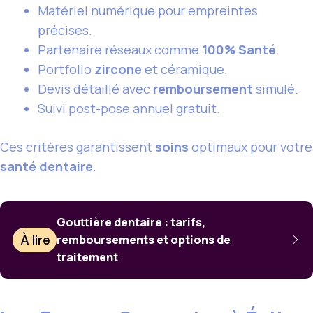
Matériel numérique pour empreintes
précises.
Partenaire réseaux comme
100% Santé
.
Portfolio
zircone
et céramique.
Devis détaillé avec
remboursement
simulé.
Suivi post-pose annuel gratuit.
Ces critères garantissent
soins
optimaux pour votre
santé dentaire
.
Gouttière dentaire : tarifs,
À lire
remboursements et options de
traitement