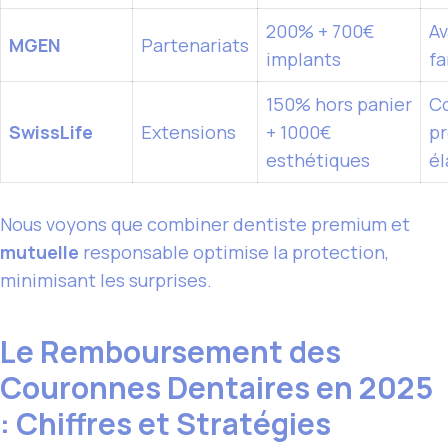
200% + 700€
A
MGEN
Partenariats
implants
fa
150% hors panier
C
SwissLife
Extensions
+ 1000€
p
esthétiques
él
Nous voyons que combiner dentiste premium et
mutuelle
responsable optimise la protection,
minimisant les surprises.
Le Remboursement des
Couronnes Dentaires en 2025
: Chiffres et Stratégies