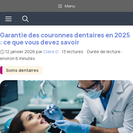
Aller
Menu
au
Menu
contenu
Garantie des couronnes dentaires en 2025
: ce que vous devez savoir
12 janvier 2026
par
Claire D.
·
13 lectures
·
Durée de lecture :
environ 6 minutes
Soins dentaires