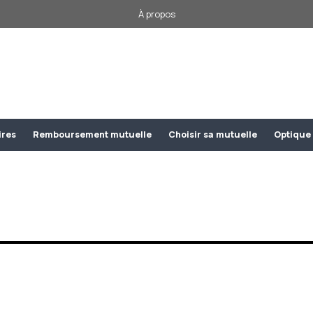
À propos
ires
Remboursement mutuelle
Choisir sa mutuelle
Optique