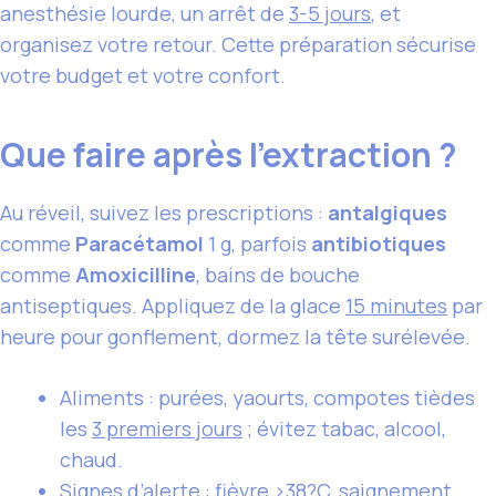
anesthésie lourde, un arrêt de
3-5 jours
, et
organisez votre retour. Cette préparation sécurise
votre budget et votre confort.
Que faire après l’extraction ?
Au réveil, suivez les prescriptions :
antalgiques
comme
Paracétamol
1 g, parfois
antibiotiques
comme
Amoxicilline
, bains de bouche
antiseptiques. Appliquez de la glace
15 minutes
par
heure pour gonflement, dormez la tête surélevée.
Aliments : purées, yaourts, compotes tièdes
les
3 premiers jours
; évitez tabac, alcool,
chaud.
Signes d’alerte : fièvre >38?C, saignement