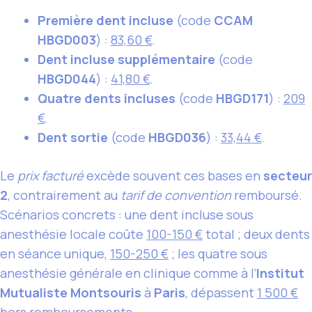
Première dent incluse
(code
CCAM
HBGD003
) :
83,60 €
.
Dent incluse supplémentaire
(code
HBGD044
) :
41,80 €
.
Quatre dents incluses
(code
HBGD171
) :
209
€
.
Dent sortie
(code
HBGD036
) :
33,44 €
.
Le
prix facturé
excède souvent ces bases en
secteur
2
, contrairement au
tarif de convention
remboursé.
Scénarios concrets : une dent incluse sous
anesthésie locale coûte
100-150 €
total ; deux dents
en séance unique,
150-250 €
; les quatre sous
anesthésie générale en clinique comme à l’
Institut
Mutualiste Montsouris
à
Paris
, dépassent
1 500 €
hors remboursements.