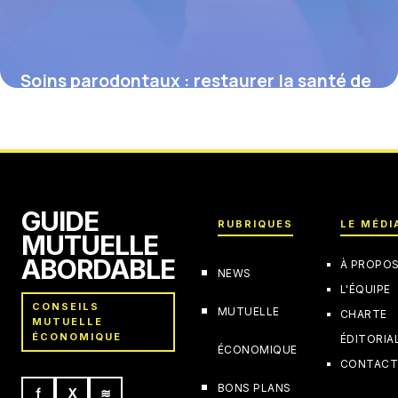
Soins parodontaux : restaurer la santé de
vos gencives en profondeur
16 juin 2026
GUIDE
RUBRIQUES
LE MÉDI
MUTUELLE
ABORDABLE
À PROPO
NEWS
L'ÉQUIPE
CONSEILS
MUTUELLE
CHARTE
MUTUELLE
ÉCONOMIQUE
ÉDITORIA
ÉCONOMIQUE
CONTAC
BONS PLANS
f
X
≋