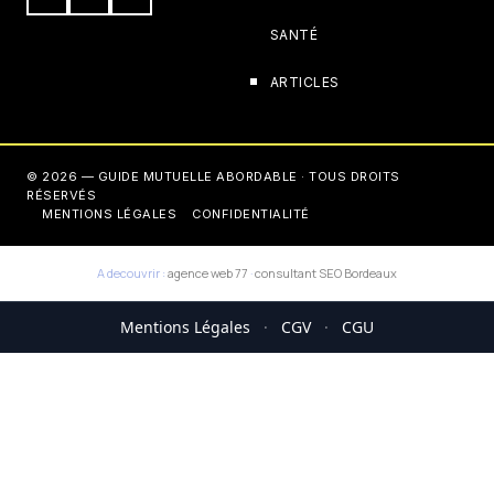
SANTÉ
ARTICLES
© 2026 — GUIDE MUTUELLE ABORDABLE · TOUS DROITS
RÉSERVÉS
MENTIONS LÉGALES
CONFIDENTIALITÉ
A decouvrir :
agence web 77
·
consultant SEO Bordeaux
Mentions Légales
·
CGV
·
CGU