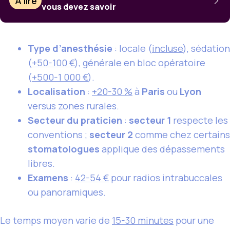
À lire
vous devez savoir
Type d’anesthésie
: locale (
incluse
), sédation
(
+50-100 €
), générale en bloc opératoire
(
+500-1 000 €
).
Localisation
:
+20-30 %
à
Paris
ou
Lyon
versus zones rurales.
Secteur du praticien
:
secteur 1
respecte les
conventions ;
secteur 2
comme chez certains
stomatologues
applique des dépassements
libres.
Examens
:
42-54 €
pour radios intrabuccales
ou panoramiques.
Le temps moyen varie de
15-30 minutes
pour une