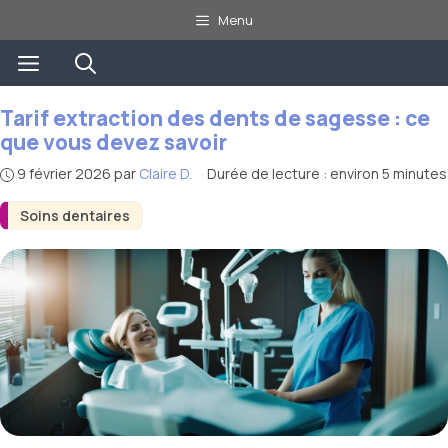
Aller
Menu
au
Menu
contenu
Tarif extraction des dents de sagesse : ce
que vous devez savoir
9 février 2026
par
Claire D.
·
Durée de lecture : environ 5 minutes
Soins dentaires