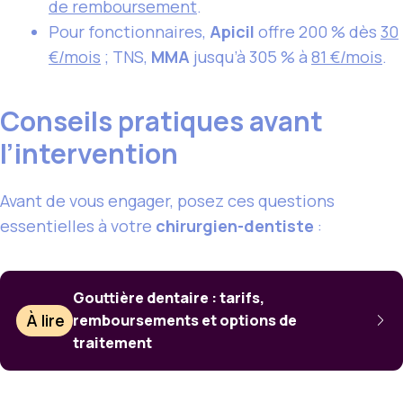
de remboursement
.
Pour fonctionnaires,
Apicil
offre 200 % dès
30
€/mois
; TNS,
MMA
jusqu’à 305 % à
81 €/mois
.
Conseils pratiques avant
l’intervention
Avant de vous engager, posez ces questions
essentielles à votre
chirurgien-dentiste
:
Gouttière dentaire : tarifs,
À lire
remboursements et options de
traitement