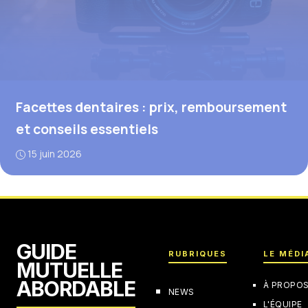
Facettes dentaires : prix, remboursement
et conseils essentiels
15 juin 2026
GUIDE
RUBRIQUES
LE MÉDI
MUTUELLE
ABORDABLE
À PROPO
NEWS
L'ÉQUIPE