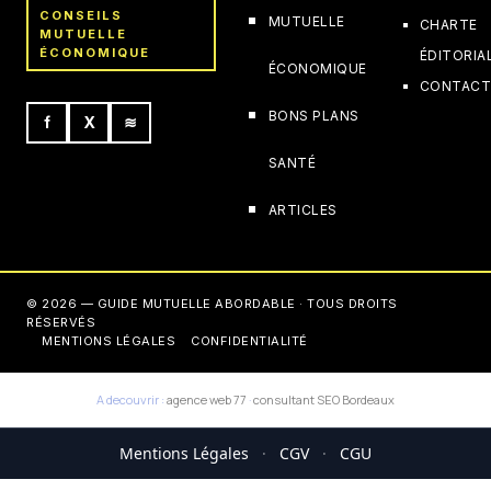
CONSEILS
MUTUELLE
CHARTE
MUTUELLE
ÉCONOMIQUE
ÉDITORIA
ÉCONOMIQUE
CONTAC
BONS PLANS
f
X
≋
SANTÉ
ARTICLES
© 2026 — GUIDE MUTUELLE ABORDABLE · TOUS DROITS
RÉSERVÉS
MENTIONS LÉGALES
CONFIDENTIALITÉ
A decouvrir :
agence web 77
·
consultant SEO Bordeaux
Mentions Légales
·
CGV
·
CGU