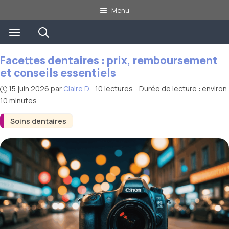
Aller
Menu
au
Menu
contenu
Facettes dentaires : prix, remboursement
et conseils essentiels
15 juin 2026
par
Claire D.
·
10 lectures
·
Durée de lecture : environ
10 minutes
Soins dentaires