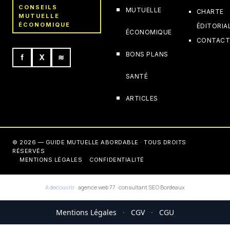
CONSEILS
MUTUELLE
CHARTE
MUTUELLE
ÉCONOMIQUE
ÉDITORIA
ÉCONOMIQUE
CONTAC
BONS PLANS
f
X
≋
SANTÉ
ARTICLES
© 2026 — GUIDE MUTUELLE ABORDABLE · TOUS DROITS
RÉSERVÉS
MENTIONS LÉGALES
CONFIDENTIALITÉ
A decouvrir :
agence web 77
·
consultant SEO Bordeaux
Mentions Légales
·
CGV
·
CGU