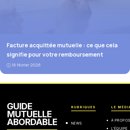
Facture acquittée mutuelle : ce que cela
signifie pour votre remboursement
16 février 2026
GUIDE
RUBRIQUES
LE MÉDI
MUTUELLE
ABORDABLE
À PROPO
NEWS
L'ÉQUIPE