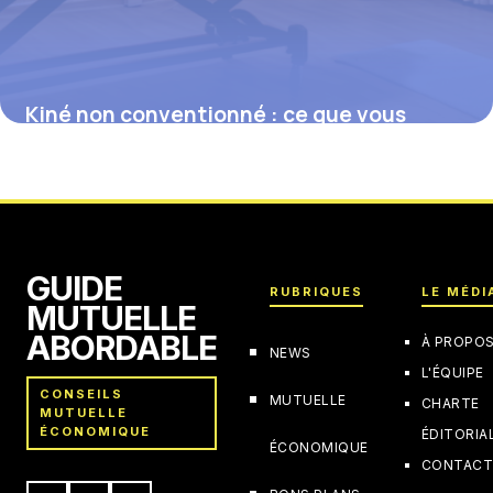
Kiné non conventionné : ce que vous
devez savoir sur les actes et
remboursements
5 février 2026
GUIDE
RUBRIQUES
LE MÉDI
MUTUELLE
ABORDABLE
À PROPO
NEWS
L'ÉQUIPE
CONSEILS
MUTUELLE
CHARTE
MUTUELLE
ÉCONOMIQUE
ÉDITORIA
ÉCONOMIQUE
CONTAC