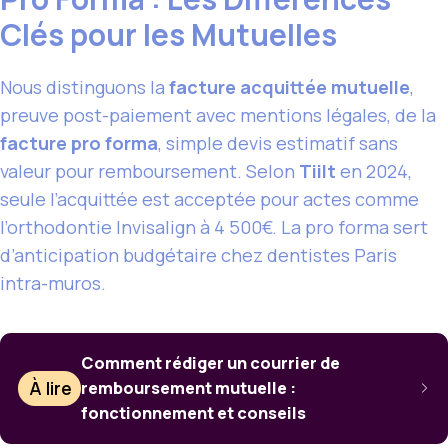
Clés pour les Mutuelles
Nous distinguons la
facture acquittée mutuelle
,
preuve post-paiement avec mentions légales, de la
facture pro forma
, simple devis estimatif sans
valeur pour remboursement. Selon
Tiilt
en 2024,
seule l’acquittée est acceptée pour actes comme
l’orthodontie Invisalign à 4 500€. La pro forma sert
d’anticipation budgétaire chez dentistes Paris
intra-muros.
Comment rédiger un courrier de
À lire
remboursement mutuelle :
fonctionnement et conseils