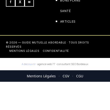
BONS PLANS
f
X
≋
SANTÉ
ARTICLES
© 2026 — GUIDE MUTUELLE ABORDABLE · TOUS DROITS
RÉSERVÉS
MENTIONS LÉGALES
CONFIDENTIALITÉ
A decouvrir :
agence web 77
·
consultant SEO Bordeaux
Mentions Légales
·
CGV
·
CGU