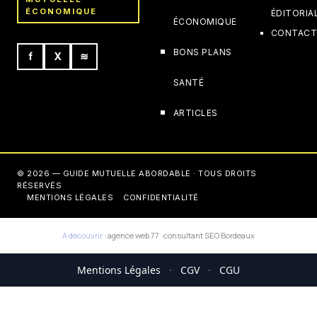
ÉCONOMIQUE
ÉDITORIA
ÉCONOMIQUE
CONTAC
BONS PLANS
f
X
≋
SANTÉ
ARTICLES
© 2026 — GUIDE MUTUELLE ABORDABLE · TOUS DROITS
RÉSERVÉS
MENTIONS LÉGALES
CONFIDENTIALITÉ
A decouvrir :
agence web 77
·
consultant SEO Bordeaux
Mentions Légales
·
CGV
·
CGU