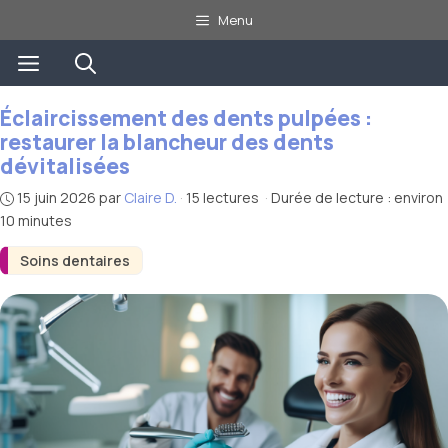
Aller
Menu
au
Menu
contenu
Éclaircissement des dents pulpées :
restaurer la blancheur des dents
dévitalisées
15 juin 2026
par
Claire D.
·
15 lectures
·
Durée de lecture : environ
10 minutes
Soins dentaires