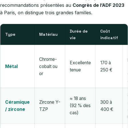
recommandations présentées au
Congrès de l’ADF 2023
à Paris, on distingue trois grandes familles.
Durée de
Coût
Type
Matériau
vie
indicatif
Chrome-
Excellente
170 à
Métal
cobalt ou
tenue
250 €
or
≈ 18 ans
Céramique
Zircone Y-
300 à
(92 % des
/ zircone
TZP
400 €
cas)