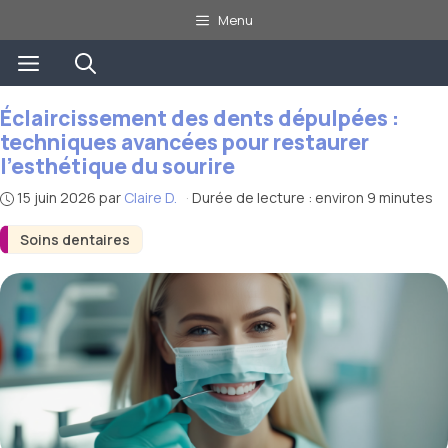
Aller
Menu
au
Menu
contenu
Éclaircissement des dents dépulpées :
techniques avancées pour restaurer
l’esthétique du sourire
15 juin 2026
par
Claire D.
·
Durée de lecture : environ 9 minutes
Soins dentaires