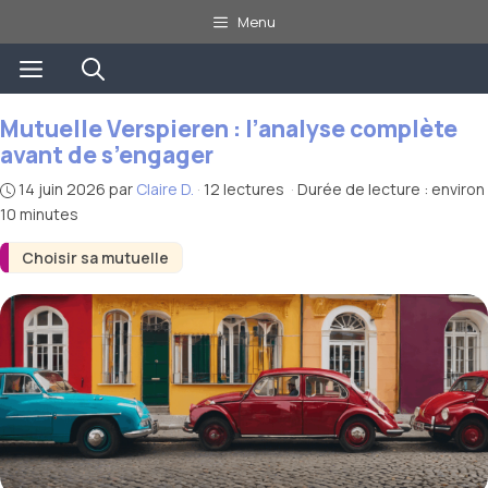
Aller
Menu
au
Menu
contenu
Mutuelle Verspieren : l’analyse complète
avant de s’engager
14 juin 2026
par
Claire D.
·
12 lectures
·
Durée de lecture : environ
10 minutes
Choisir sa mutuelle