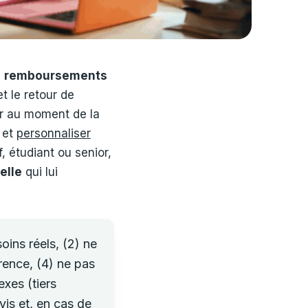
s
remboursements
t le retour de
er au moment de la
s et
personnaliser
, étudiant ou senior,
elle
qui lui
oins réels, (2) ne
arence, (4) ne pas
exes (tiers
vis et, en cas de