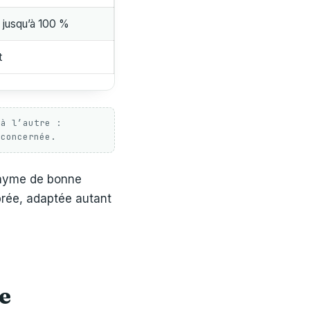
e jusqu’à 100 %
t
 à l’autre :
 concernée.
onyme de bonne
brée, adaptée autant
e