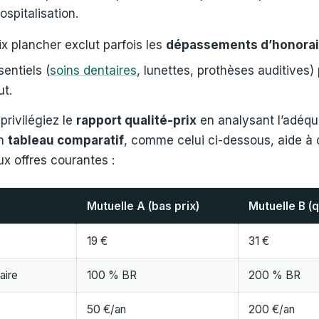
spitalisation.
ix plancher exclut parfois les
dépassements d’honorai
entiels (
soins dentaires
, lunettes, prothèses auditives)
ut.
privilégiez le
rapport qualité-prix
en analysant l’adéqu
Un
tableau comparatif
, comme celui ci-dessous, aide à o
ux offres courantes :
Mutuelle A (bas prix)
Mutuelle B (q
19 €
31 €
aire
100 % BR
200 % BR
50 €/an
200 €/an