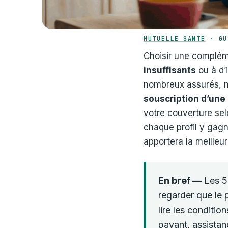
MUTUELLE SANTÉ
· GU
Choisir une compléme
insuffisants
ou à d’
nombreux assurés, n
souscription d’une
votre couverture
sel
chaque profil y gag
apportera la meilleur
En bref —
Les 5 
regarder que le p
lire les conditio
payant, assistan