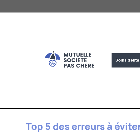
Aller
au
contenu
Soins denta
Top 5 des erreurs à évite