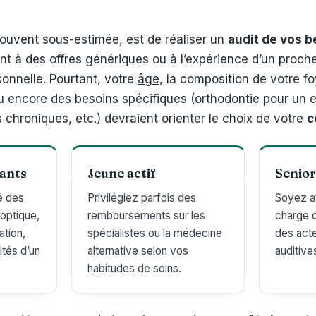
ouvent sous-estimée, est de réaliser un
audit de vos b
ent à des offres génériques ou à l’expérience d’un proch
sonnelle. Pourtant, votre
âge
, la composition de votre f
u encore des besoins spécifiques (orthodontie pour un e
 chroniques, etc.) devraient orienter le choix de votre
c
fants
Jeune actif
Senio
é des
Privilégiez parfois des
Soyez at
optique,
remboursements sur les
charge d
ation,
spécialistes ou la médecine
des act
ités d’un
alternative selon vos
auditive
habitudes de soins.