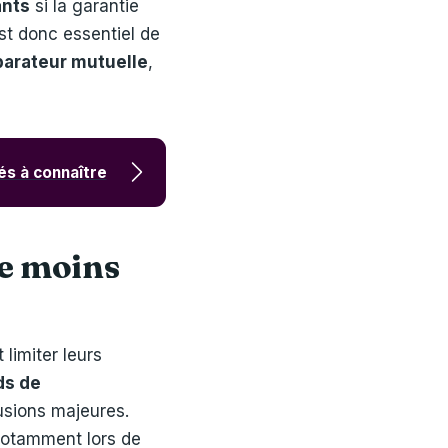
ants
si la garantie
est donc essentiel de
arateur mutuelle
,
tés à connaître
le moins
limiter leurs
ds de
usions majeures.
notamment lors de