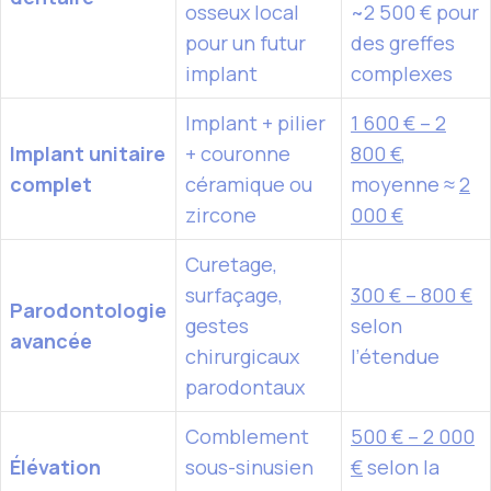
osseux local
~2 500 € pour
pour un futur
des greffes
implant
complexes
Implant + pilier
1 600 € – 2
Implant unitaire
+ couronne
800 €
,
complet
céramique ou
moyenne ≈
2
zircone
000 €
Curetage,
surfaçage,
300 € – 800 €
Parodontologie
gestes
selon
avancée
chirurgicaux
l’étendue
parodontaux
Comblement
500 € – 2 000
Élévation
sous-sinusien
€
selon la