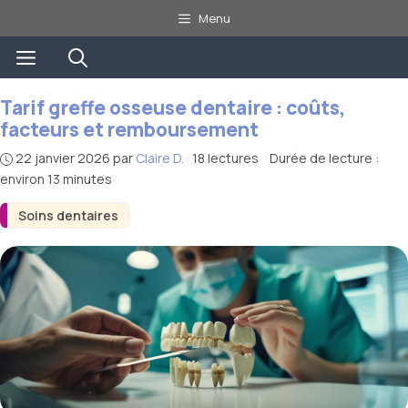
Aller
Menu
au
Menu
contenu
Tarif greffe osseuse dentaire : coûts,
facteurs et remboursement
22 janvier 2026
par
Claire D.
·
18 lectures
·
Durée de lecture :
environ 13 minutes
Soins dentaires