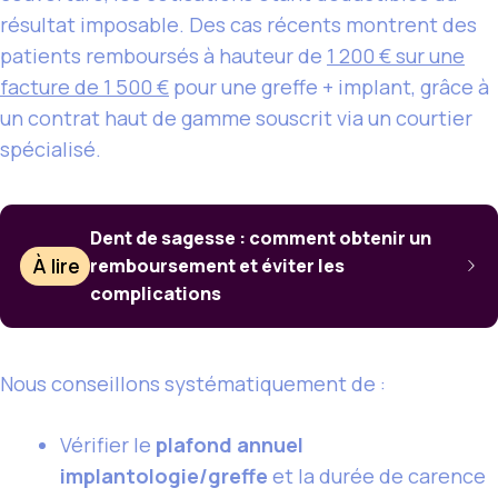
résultat imposable. Des cas récents montrent des
patients remboursés à hauteur de
1 200 € sur une
facture de 1 500 €
pour une greffe + implant, grâce à
un contrat haut de gamme souscrit via un courtier
spécialisé.
Dent de sagesse : comment obtenir un
À lire
remboursement et éviter les
complications
Nous conseillons systématiquement de :
Vérifier le
plafond annuel
implantologie/greffe
et la durée de carence