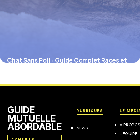
Chat Sans Poil : Guide Complet Races et
Soins
11 juin 2026
GUIDE
RUBRIQUES
LE MÉDI
MUTUELLE
ABORDABLE
À PROPO
NEWS
L'ÉQUIPE
CONSEILS