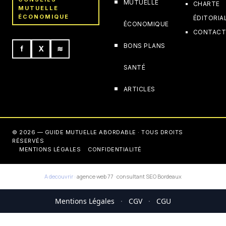
MUTUELLE
CHARTE
MUTUELLE
ÉCONOMIQUE
ÉDITORIA
ÉCONOMIQUE
CONTAC
BONS PLANS
f
X
≋
SANTÉ
ARTICLES
© 2026 — GUIDE MUTUELLE ABORDABLE · TOUS DROITS
RÉSERVÉS
MENTIONS LÉGALES
CONFIDENTIALITÉ
A decouvrir :
agence web 77
·
consultant SEO Bordeaux
Mentions Légales
·
CGV
·
CGU