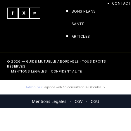
CONTAC
BONS PLANS
f
X
≋
SANTÉ
ARTICLES
© 2026 — GUIDE MUTUELLE ABORDABLE · TOUS DROITS
RÉSERVÉS
MENTIONS LÉGALES
CONFIDENTIALITÉ
A decouvrir :
agence web 77
·
consultant SEO Bordeaux
Mentions Légales
·
CGV
·
CGU