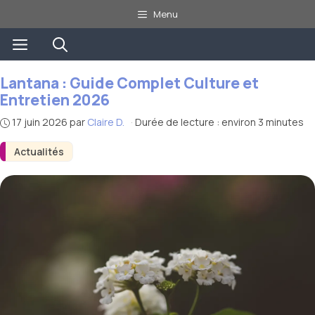
Aller
Menu
au
Menu
contenu
Lantana : Guide Complet Culture et
Entretien 2026
17 juin 2026
par
Claire D.
·
Durée de lecture : environ 3 minutes
Actualités