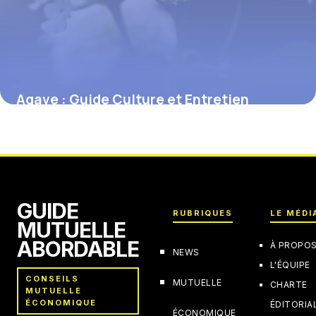
Agave : Guide Culture et Entretien
Complet
2 juin 2026
GUIDE
RUBRIQUES
LE MÉDI
MUTUELLE
ABORDABLE
À PROPO
NEWS
L'ÉQUIPE
CONSEILS
MUTUELLE
CHARTE
MUTUELLE
ÉCONOMIQUE
ÉDITORIA
ÉCONOMIQUE