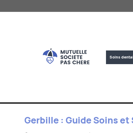
Aller
au
contenu
Soins denta
Gerbille : Guide Soins e