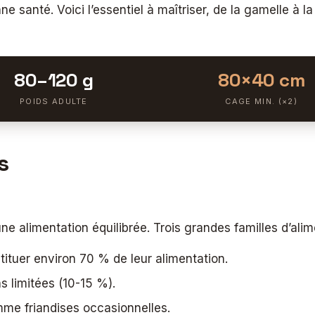
ne santé. Voici l’essentiel à maîtriser, de la gamelle à 
80–120 g
80×40 cm
POIDS ADULTE
CAGE MIN. (×2)
es
ne alimentation équilibrée. Trois grandes familles d’ali
stituer environ 70 % de leur alimentation.
ns limitées (10-15 %).
mme friandises occasionnelles.