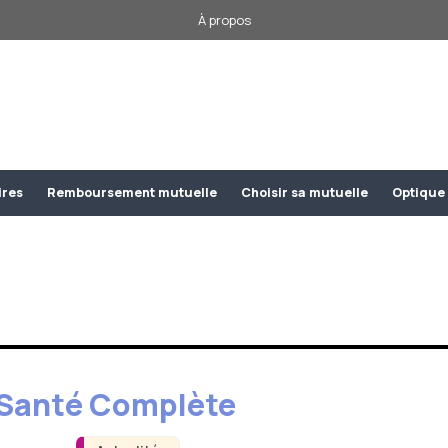
À propos
ires
Remboursement mutuelle
Choisir sa mutuelle
Optique
t Santé Complète