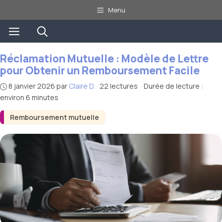
Aller
Menu
au
Menu
contenu
Réclamation Mutuelle : Modèle de Lettre
pour Obtenir un Remboursement Facile
8 janvier 2026
par
Claire D.
·
22 lectures
·
Durée de lecture :
environ 6 minutes
Remboursement mutuelle