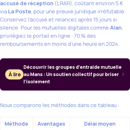
accusé de réception
(LRAR), coûtant environ 5 €
via
La Poste
, pour une preuve juridique irréfutable.
Conservez l’accusé et relancez après 15 jours si
silence. Pour les mutuelles digitales comme
Alan
,
privilégiez le portail en ligne : 70 % des
remboursements en moins d’une heure en 2024.
Découvrir les groupes d’entraide mutuelle
À lire
au Mans : Un soutien collectif pour briser
l’isolement
Nous comparons les méthodes dans ce tableau :
Méthode
Avantages
Délai moyen