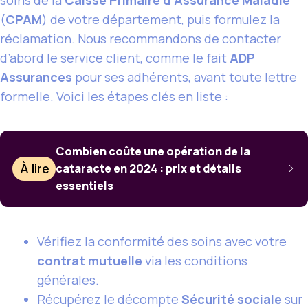
(
CPAM
) de votre département, puis formulez la
réclamation. Nous recommandons de contacter
d’abord le service client, comme le fait
ADP
Assurances
pour ses adhérents, avant toute lettre
formelle. Voici les étapes clés en liste :
Combien coûte une opération de la
À lire
cataracte en 2024 : prix et détails
essentiels
Vérifiez la conformité des soins avec votre
contrat mutuelle
via les conditions
générales.
Récupérez le décompte
Sécurité sociale
sur