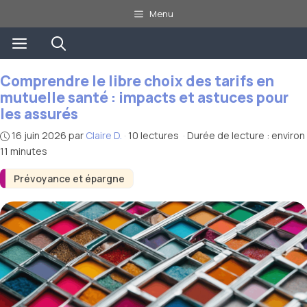
Aller
Menu
au
Menu
contenu
Comprendre le libre choix des tarifs en
mutuelle santé : impacts et astuces pour
les assurés
16 juin 2026
par
Claire D.
·
10 lectures
·
Durée de lecture : environ
11 minutes
Prévoyance et épargne