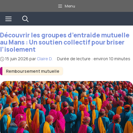
Aller
Menu
au
Menu
contenu
Découvrir les groupes d’entraide mutuelle
au Mans : Un soutien collectif pour briser
l’isolement
15 juin 2026
par
Claire D.
·
Durée de lecture : environ 10 minutes
Remboursement mutuelle