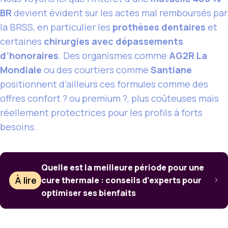
BR
devient évident sur les actes mal remboursés par
la BRSS, en particulier les
prothèses dentaires
et
certaines
chirurgies avec dépassements
d’honoraires
. Des organismes comme
AG2R La
Mondiale
ou des courtiers comme
Santiane
positionnent d’ailleurs ces formules comme des
offres confort ? ou premium ?, plus coûteuses mais
réellement protectrices pour les profils à forts
besoins.
Quelle est la meilleure période pour une
À lire
cure thermale : conseils d’experts pour
optimiser ses bienfaits