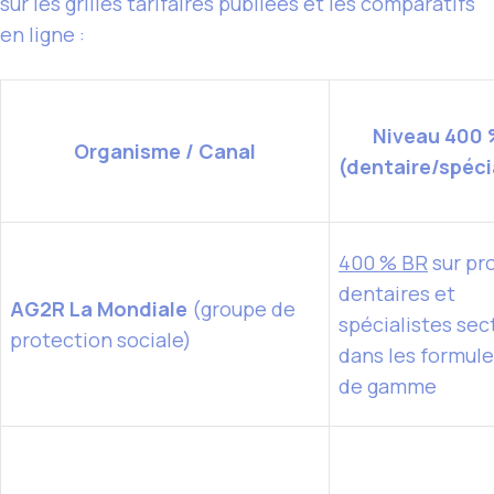
sur les grilles tarifaires publiées et les comparatifs
en ligne :
Niveau 400 
Organisme / Canal
(dentaire/spéci
400 % BR
sur pr
dentaires et
AG2R La Mondiale
(groupe de
spécialistes sec
protection sociale)
dans les formule
de gamme