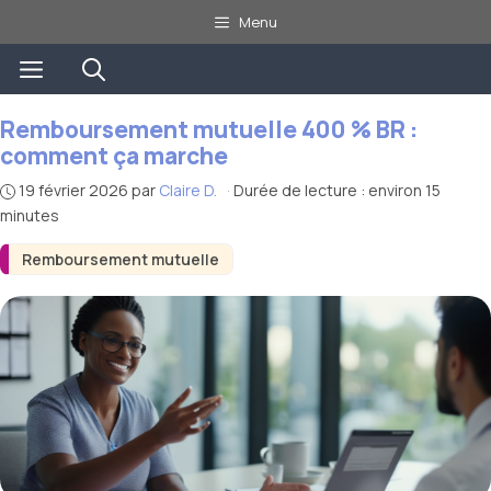
Aller
Menu
au
Menu
contenu
Remboursement mutuelle 400 % BR :
comment ça marche
19 février 2026
par
Claire D.
·
Durée de lecture : environ 15
minutes
Remboursement mutuelle