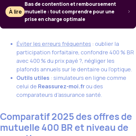
Bas de contention et remboursement
À lire
mutuelle : tout comprendre pour une
prise en charge optimale
Éviter les erreurs fréquentes
: oublier la
participation forfaitaire, confondre 400 % BR
avec 400 % du prix payé ?, négliger les
plafonds annuels sur le dentaire ou l’optique.
Outils utiles
: simulateurs en ligne comme
celui de
Reassurez-moi.fr
ou des
comparateurs d’assurance santé.
Comparatif 2025 des offres de
mutuelle 400 BR et niveau de