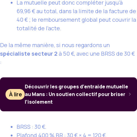
La mutuelle peut donc compléter jusqu’à
69,96 € au total, dans la limite de la facture de
40 € ; le remboursement global peut couvrir la
totalité de l’acte.
De la même manière, si nous regardons un
spécialiste secteur 2
à 50 €, avec une BRSS de 30 €
:
Découvrir les groupes d’entraide mutuelle
À lire
au Mans : Un soutien collectif pour briser
l’isolement
BRSS : 30 €.
Plafond 400 % BR : 30 € × 4 = 120 €.