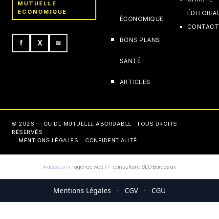
MUTUELLE
ÉCONOMIQUE
ÉDITORIA
ÉCONOMIQUE
CONTAC
BONS PLANS
f
X
≋
SANTÉ
ARTICLES
© 2026 — GUIDE MUTUELLE ABORDABLE · TOUS DROITS
RÉSERVÉS
MENTIONS LÉGALES
CONFIDENTIALITÉ
A decouvrir :
agence web 77
·
consultant SEO Bordeaux
Mentions Légales
·
CGV
·
CGU