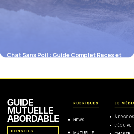
Chat Sans Poil : Guide Complet Races et
Soins
11 juin 2026
GUIDE
RUBRIQUES
LE MÉDI
MUTUELLE
ABORDABLE
À PROPO
NEWS
L'ÉQUIPE
CONSEILS
MUTUELLE
CHARTE