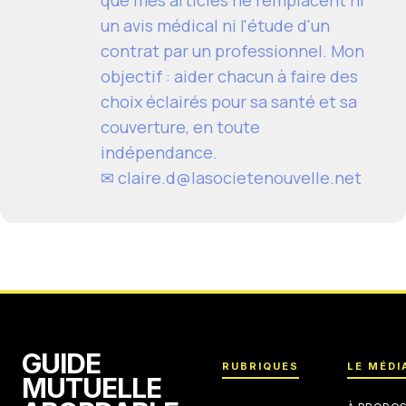
un avis médical ni l'étude d'un
contrat par un professionnel. Mon
objectif : aider chacun à faire des
choix éclairés pour sa santé et sa
couverture, en toute
indépendance.
✉ claire.d@lasocietenouvelle.net
GUIDE
RUBRIQUES
LE MÉDI
MUTUELLE