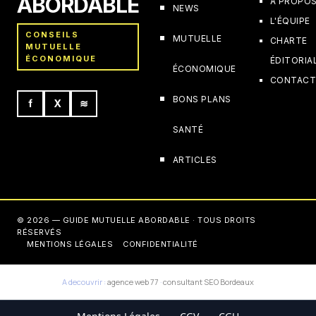
ABORDABLE
À PROPO
NEWS
L'ÉQUIPE
CONSEILS
MUTUELLE
CHARTE
MUTUELLE
ÉCONOMIQUE
ÉDITORIA
ÉCONOMIQUE
CONTAC
BONS PLANS
f
X
≋
SANTÉ
ARTICLES
© 2026 — GUIDE MUTUELLE ABORDABLE · TOUS DROITS
RÉSERVÉS
MENTIONS LÉGALES
CONFIDENTIALITÉ
A decouvrir :
agence web 77
·
consultant SEO Bordeaux