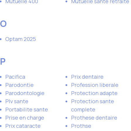
Mutuelle 400
Mutuelle sante retraite
O
Optam 2025
P
Pacifica
Prix dentaire
Parodontie
Profession liberale
Parodontologie
Protection adapte
Plv sante
Protection sante
Portabilite sante
complete
Prise en charge
Prothese dentaire
Prix cataracte
Prothse