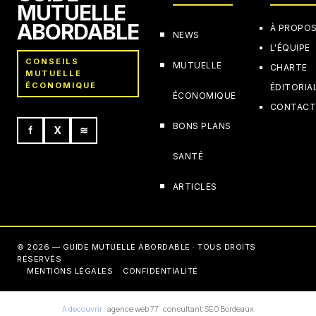
MUTUELLE
ABORDABLE
À PROPO
NEWS
L'ÉQUIPE
CONSEILS
MUTUELLE
CHARTE
MUTUELLE
ÉCONOMIQUE
ÉDITORIA
ÉCONOMIQUE
CONTAC
BONS PLANS
f
X
≋
SANTÉ
ARTICLES
© 2026 — GUIDE MUTUELLE ABORDABLE · TOUS DROITS
RÉSERVÉS
MENTIONS LÉGALES
CONFIDENTIALITÉ
A decouvrir :
agence web 77
·
consultant SEO Bordeaux